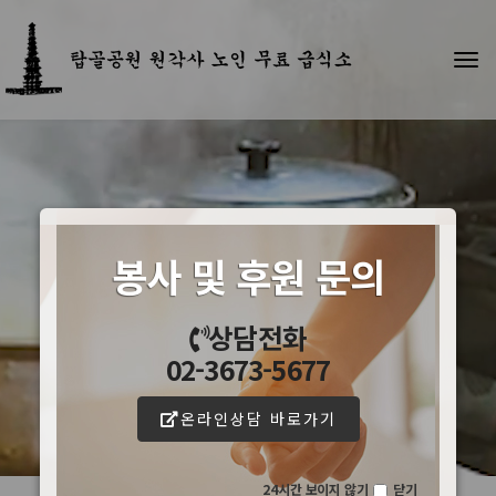
T
o
g
g
l
e
n
a
v
봉사 및 후원 문의
i
g
a
상담전화
t
02-3673-5677
i
o
n
온라인상담 바로가기
24시간 보이지 않기
닫기