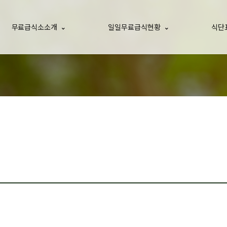
무료급식소소개
일일무료급식현황
식단